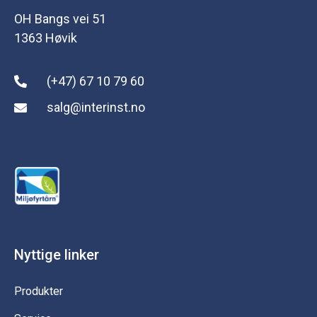
OH Bangs vei 51
1363 Høvik
(+47) 67 10 79 60
salg@interinst.no
Nyttige linker
Produkter