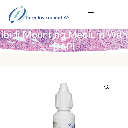
ibidi Mounting Medium With
DAPI