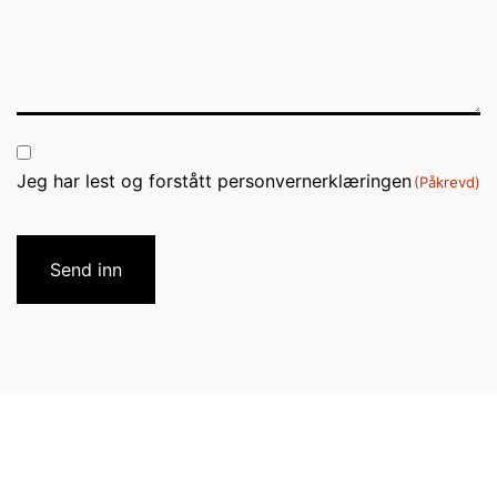
Consent
Jeg har lest og forstått personvernerklæringen
(Påkrevd)
(Påkrevd)
CAPTCHA