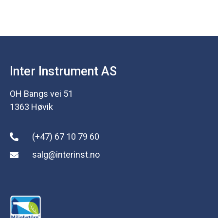
Inter Instrument AS
OH Bangs vei 51
1363 Høvik
(+47) 67 10 79 60
salg@interinst.no