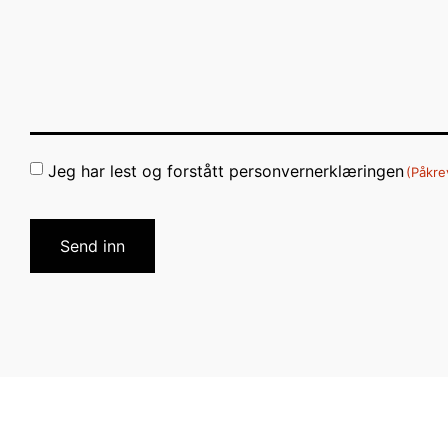
Consent
Jeg har lest og forstått personvernerklæringen
(Påkre
(Påkrevd)
CAPTCHA