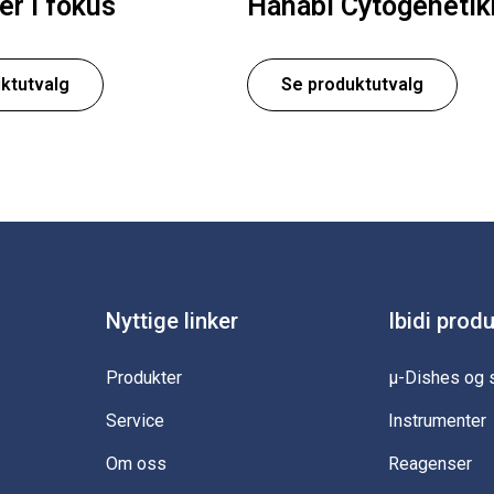
ler i fokus
Hanabi Cytogenetik
ktutvalg
Se produktutvalg
Nyttige linker
Ibidi prod
Produkter
µ-Dishes og 
Service
Instrumenter
Om oss
Reagenser