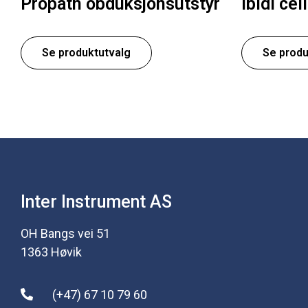
Propath obduksjonsutstyr
Ibidi cel
Se produktutvalg
Se produ
Inter Instrument AS
OH Bangs vei 51
1363 Høvik
(+47) 67 10 79 60