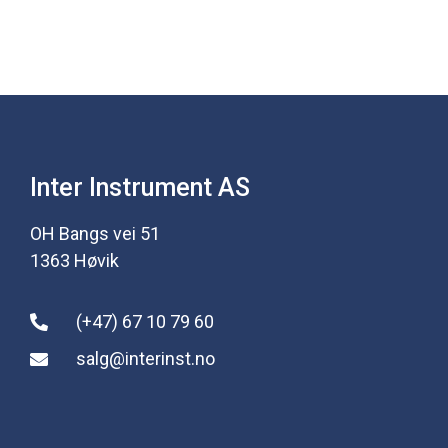
Inter Instrument AS
OH Bangs vei 51
1363 Høvik
(+47) 67 10 79 60
salg@interinst.no