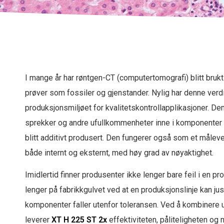
I mange år har røntgen-CT
(computertomografi)
blitt bruk
prøver som fossiler og gjenstander. Nylig har denne verdi
produksjonsmiljøet for kvalitetskontrollapplikasjoner. Den
sprekker og andre ufullkommenheter inne i komponenter 
blitt additivt produsert. Den fungerer også som et målev
både internt og eksternt, med høy grad av nøyaktighet.
Imidlertid finner produsenter ikke lenger bare feil i en 
lenger på fabrikkgulvet ved at en produksjonslinje kan just
komponenter faller utenfor toleransen. Ved å kombinere 
leverer
XT H 225 ST 2x
effektiviteten, påliteligheten og