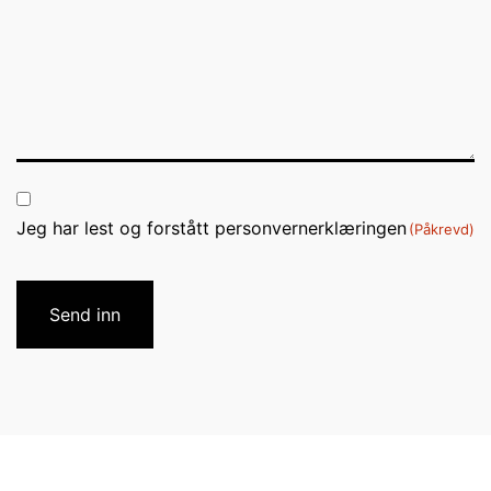
Consent
Jeg har lest og forstått personvernerklæringen
(Påkrevd)
(Påkrevd)
CAPTCHA