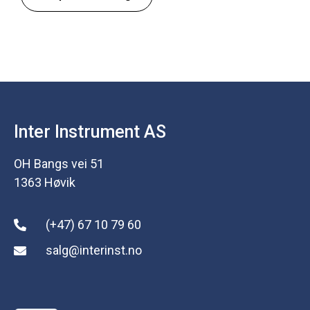
Inter Instrument AS
OH Bangs vei 51
1363 Høvik
(+47) 67 10 79 60
salg@interinst.no